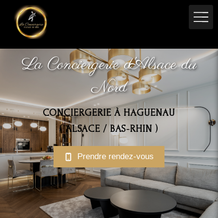
La Conciergerie d'Alsace du
Nord
CONCIERGERIE À HAGUENAU
( ALSACE / BAS-RHIN )
Prendre rendez-vous