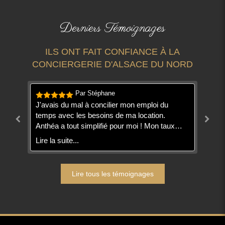
Derniers Témoignages
ILS ONT FAIT CONFIANCE À LA
CONCIERGERIE D'ALSACE DU NORD
Par Stéphane
per
J'avais du mal à concilier mon emploi du
Tr
temps avec les besoins de ma location.
de
Anthéa a tout simplifié pour moi ! Mon taux
An
d'occupation a bondi et mes voyageurs
vé
Lire la suite...
Lir
e
apprécient le service irréprochable. Je
to
recommande les yeux fermés.
se
Lire tous les témoignages